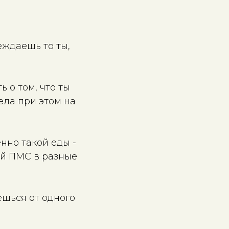
еждаешь то ты,
 о том, что ты
ела при этом на
нно такой еды -
ый ПМС в разные
ешься от одного