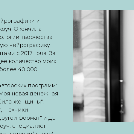
ейрографики и
коуч. Окончила
ологии творчества
исую нейрографику
тами с 2017 года. За
ее количество моих
более 40 000
авторских программ:
 "Моя новая денежная
"Сила женщины",
, "Техники
Другой формат" и др.
коуч, специалист