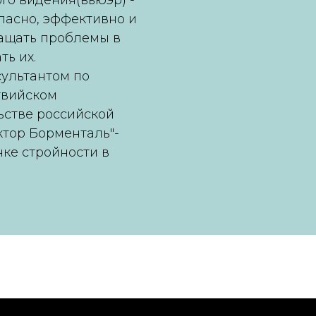
го видения(вьюэр) -
пасно, эффективно и
ащать проблемы в
ть их.
сультантом по
твийском
ьстве российской
ктор Борменталь"-
ке стройности в