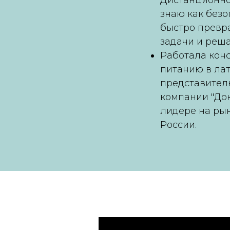
Дистанционно
знаю как безо
быстро превр
задачи и реша
Работала кон
питанию в ла
представител
компании "До
лидере на рын
России.