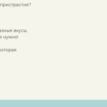
 пристрастия?
азные вкусы,
е нужно!
которая