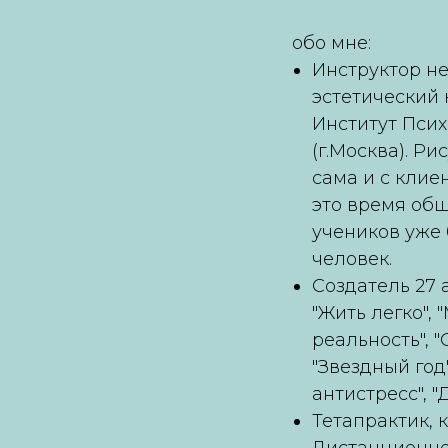
обо мне:
Инструктор н
эстетический 
Институт Псих
(г.Москва). Р
сама и с клиен
это время общ
учеников уже 
человек.
Создатель 27 
"Жить легко",
реальность", 
"Звездный год"
антистресс", "
Тетапрактик, 