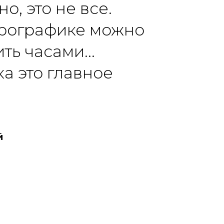
о, это не все.
рографике можно
ть часами...
ка это главное
й