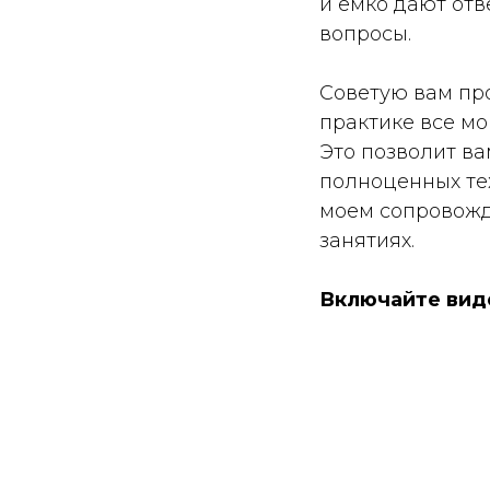
и емко дают от
вопросы.
Советую вам про
практике все м
Это позволит в
полноценных те
моем сопровожд
занятиях.
Включайте виде