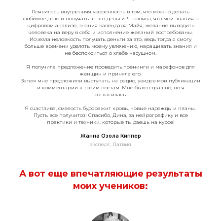
Появилась внутренняя уверенность в том, что можно делать
любимое дело и получать за это деньги. Я поняла, что мои знания в
цифровом анализе, знания календаря Майя, желание выводить
человека на веру в себя и исполнение желаний востребованы.
Исчезла неловкость получать деньги за это, ведь тогда я смогу
больше времени уделять моему увлечению, наращивать знания и
не беспокоиться о хлебе насущном.
Я получила предложение проведить тренинги и марафонов для
женщин и приняла его.
Затем мне предложили выступать на радио, увидев мои публикации
и комментарии к твоим постам. Мне было страшно, но я
согласилась.
Я счастлива, смелость будоражит кровь, новые надежды и планы.
Пусть все получится! Спасибо, Дина, за нейрографику и все
практики и техники, которые ты даешь на курсе!
Жанна Озола Киппер
эксперт, Латвия
А вот еще впечатляющие результаты
моих учеников: