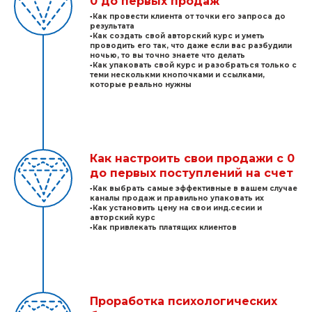
0 до первых продаж
▫️Как провести клиента от точки его запроса до
результата
▫️Как создать свой авторский курс и уметь
проводить его так, что даже если вас разбудили
ночью, то вы точно знаете что делать
▫️Как упаковать свой курс и разобраться только с
теми несколькми кнопочками и ссылками,
которые реально нужны
Как настроить свои продажи с 0
до первых поступлений на счет
▫️Как выбрать самые эффективные в вашем случае
каналы продаж и правильно упаковать их
▫️Как установить цену на свои инд.сесии и
авторский курс
▫️Как привлекать платящих клиентов
Проработка психологических