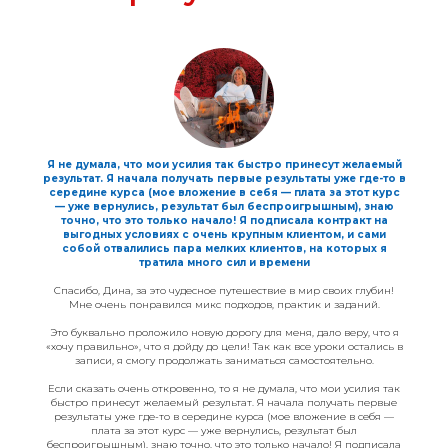
Я не думала, что мои усилия так быстро принесут желаемый
результат. Я начала получать первые результаты уже где-то в
середине курса (мое вложение в себя — плата за этот курс
— уже вернулись, результат был беспроигрышным), знаю
точно, что это только начало! Я подписала контракт на
выгодных условиях с очень крупным клиентом, и сами
собой отвалились пара мелких клиентов, на которых я
тратила много сил и времени
Спасибо, Дина, за это чудесное путешествие в мир своих глубин!
Мне очень понравился микс подходов, практик и заданий.
Это буквально проложило новую дорогу для меня, дало веру, что я
«хочу правильно», что я дойду до цели! Так как все уроки остались в
записи, я смогу продолжать заниматься самостоятельно.
Если сказать очень откровенно, то я не думала, что мои усилия так
быстро принесут желаемый результат. Я начала получать первые
результаты уже где-то в середине курса (мое вложение в себя —
плата за этот курс — уже вернулись, результат был
беспроигрышным), знаю точно, что это только начало! Я подписала