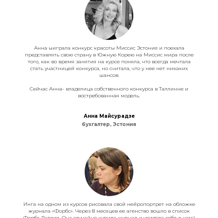
Анна ыиграла конкурс красоты Миссис Эстония и поехала
представлять свою страну в Южную Корею на Миссис мира после
того, как во время занятия на курсе поняла, что всегда мечтала
стать участницей конкурса, но считала, что у нее нет никаких
шансов.
Сейчас Анна- владелица собственного конкурса в Таллинне и
востребованная модель.
Анна Майсурадзе
бухгалтер, Эстония
Инга на одном из курсов рисовала свой нейропортрет на обложке
журнала «Форбс». Через 8 месяцев ее агенство вошло в список
Форбс Латвия. Она случайно купила журнал и увидела себя в нем:)