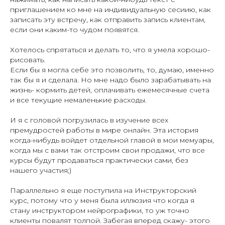
приглашением ко мне на индивидуальную сесиию, как
записать эту встречу, как отправить запись клиентам,
если они каким-то чудом появятся.
Хотелось спрятаться и делать то, что я умела хорошо-
рисовать.
Если бы я могла себе это позволить, то, думаю, именно
так бы я и сделала. Но мне надо было зарабатывать на
жизнь- кормить детей, оплачивать ежемесячные счета
и все текущие немаленькие расходы.
И я с головой погрузилась в изучение всех
премудростей работы в мире онлайн. Эта история
когда-нибудь войдет отдельной главой в мои мемуары,
когда мы с вами так отстроим свои продажи, что все
курсы будут продаваться практически сами, без
нашего участия;)
Параллельно я еще поступила на Инструкторский
курс, потому что у меня была иллюзия что когда я
стану инструктором нейрографики, то уж точно
клиенты повалят толпой. Забегая вперед скажу- этого