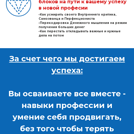
блоков на пути к вашему успеху
в новой професии
▫️Как усмирить своего Внутреннего критика,
Самозванца и Перфекциониста
▫️Перекодировка Денежного мышления на режим
получения больших денег
▫️Как перестать откладывать важные и нужные
дела на потом
За счет чего мы достигаем
успеха:
Вы осваиваете все вместе -
навыки профессии и
умение себя продвигать,
без того чтобы терять