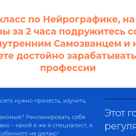
класс по Нейрографике, на
вы за 2 часа подружитесь с
нутренним Самозванцем и 
ете достойно зарабатывать
профессии
всего нужно прочесть, изучить,
Этот г
накомые? Рекламировать себя
регул
вко – какой я же я специалист, я
собенного не делаю."