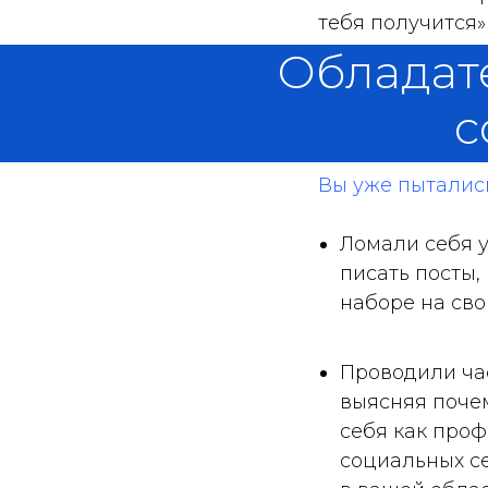
тебя получится»
Обладате
с
Вы уже пыталис
Ломали себя у
писать посты,
наборе на сво
Проводили час
выясняя почем
себя как проф
социальных се