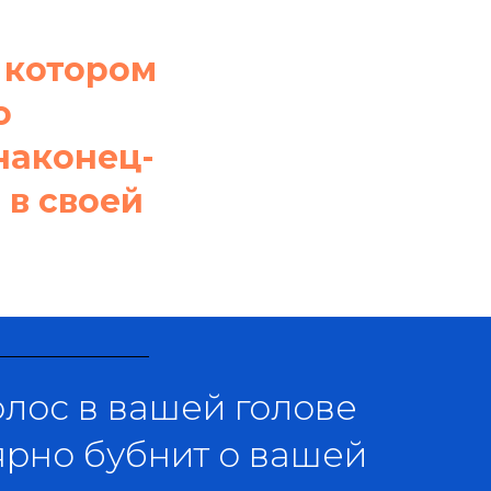
 котором
о
наконец-
 в своей
олос в вашей голове
ярно бубнит о вашей