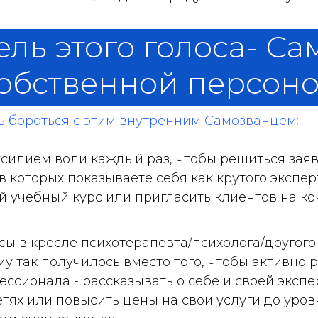
ль этого голоса- С
обственной персон
ь бороться с этим внутренним Самозванцем:
силием воли каждый раз, чтобы решиться заяви
 в которых показываете себя как крутого экспер
й учебный курс или пригласить клиентов на к
ы в кресле психотерапевта/психолога/другого
у так получилось вместо того, чтобы активно 
ессионала - рассказывать о себе и своей экспе
тях или повысить цены на свои услуги до уро