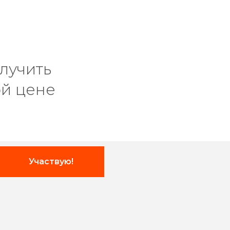
лучить
ой цене
Участвую!