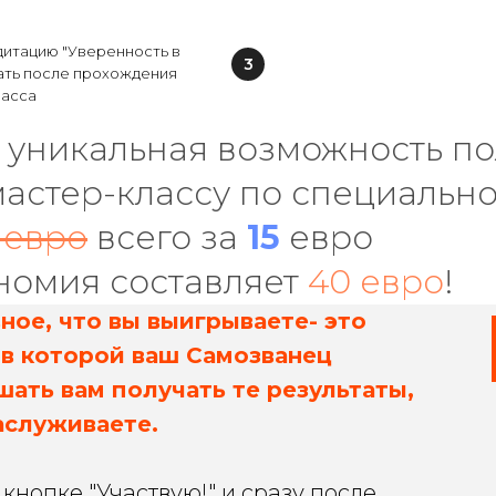
дитацию "Уверенность в
ать после прохождения
ласса
ь уникальная возможность по
мастер-классу по специальн
 евро
всего за
15
евро
номия составляет
40
евро
!
ное, что вы выигрываете- это
 в которой ваш Самозванец
шать вам получать те результаты,
аслуживаете.
кнопке "Участвую!" и сразу после