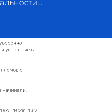
льности...
 уверенно
к и успешные в
ипломов с
ы начинали,
ею : "Вряд ли у