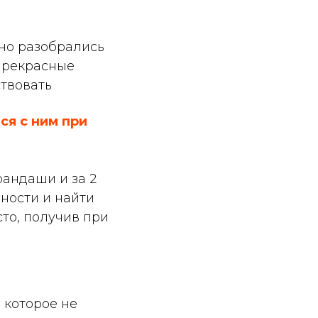
ьно разобрались
 прекрасные
твовать
ся с ним при
рандаши и за 2
ности и найти
то, получив при
 которое не