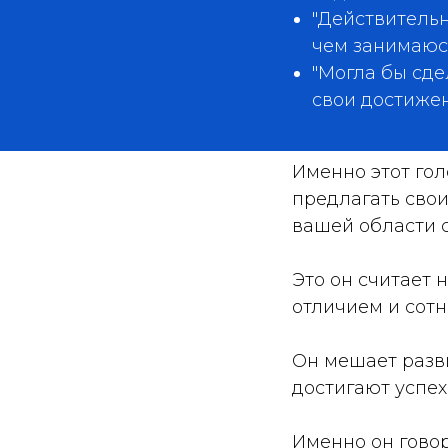
"Действительн
чем занимаюс
"Могла бы сде
свои достижен
Именно этот гол
предлагать свои
вашей области 
Это он считает 
отличием и сот
Он мешает разви
достигают успех
Именно он говор