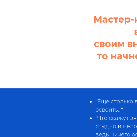
Мастер-
своим в
то начн
"Еще столько 
освоить…"
"Что скажут з
стыдно и нело
ведь ничего о