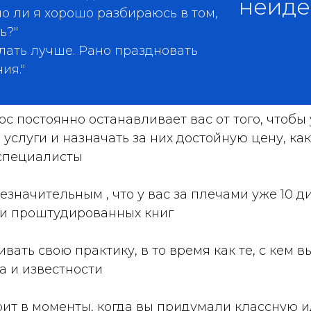
неидеа
о ли я хорошо разбираюсь в том,
ь?"
лать лучше. Рано праздновать
ия."
ос постоянно останавливает вас от того, чтобы
 услуги и назначать за них достойную цену, ка
специалисты
незначительным , что у вас за плечами уже 10 д
ни проштудированных книг
вать свою практику, в то время как те, с кем в
а и известности
ит в моменты, когда вы придумали классную ид