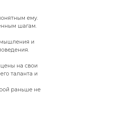
понятным ему.
енным шагам.
 мышления и
поведения.
 цены на свои
его таланта и
орой раньше не