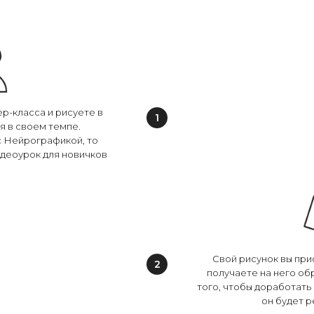
р-класса и рисуете в
я в своем темпе.
с Нейрографикой, то
идеоурок для новичков
Свой рисунок вы при
получаете на него об
того, чтобы доработать 
он будет 