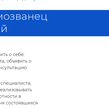
амозванец
ой
ть о себе:
та, объявить о
онсультацию
 специалиста,
реализовывать
ртности в
вня состоявшихся