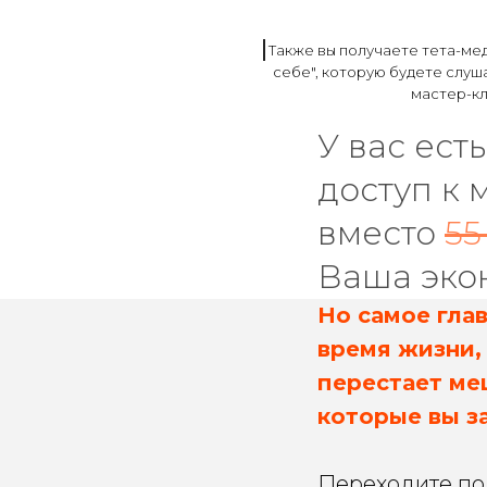
Также вы получаете тета-ме
себе", которую будете слуш
мастер-к
У вас ест
доступ к 
вместо
55
Ваша эко
Но самое глав
время жизни,
перестает ме
которые вы з
Переходите по 