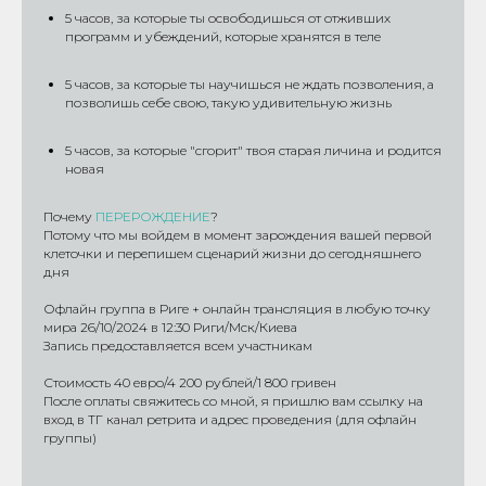
5 часов, за которые ты освободишься от отживших
программ и убеждений, которые хранятся в теле
5 часов, за которые ты научишься не ждать позволения, а
позволишь себе свою, такую удивительную жизнь
5 часов, за которые "сгорит" твоя старая личина и родится
новая
Почему
ПЕРЕРОЖДЕНИЕ
?
Потому что мы войдем в момент зарождения вашей первой
клеточки и перепишем сценарий жизни до сегодняшнего
дня
Офлайн группа в Риге + онлайн трансляция в любую точку
мира 26/10/2024 в 12:30 Риги/Мск/Киева
Запись предоставляется всем участникам
Стоимость 40 евро/4 200 рублей/1 800 гривен
После оплаты свяжитесь со мной, я пришлю вам ссылку на
вход в ТГ канал ретрита и адрес проведения (для офлайн
группы)