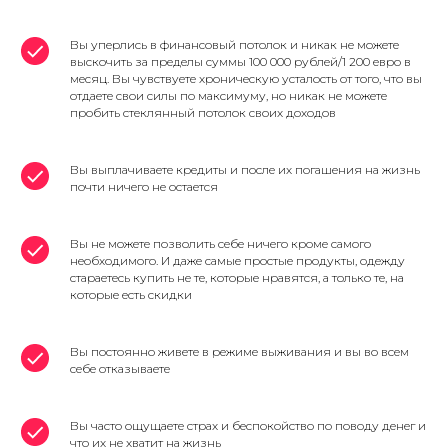
Вы уперлись в финансовый потолок и никак не можете
выскочить за пределы суммы 100 000 рублей/1 200 евро в
месяц. Вы чувствуете хроническую усталость от того, что вы
отдаете свои силы по максимуму, но никак не можете
пробить стеклянный потолок своих доходов
Вы выплачиваете кредиты и после их погашения на жизнь
почти ничего не остается
Вы не можете позволить себе ничего кроме самого
необходимого. И даже самые простые продукты, одежду
стараетесь купить не те, которые нравятся, а только те, на
которые есть скидки
Вы постоянно живете в режиме выживания и вы во всем
себе отказываете
Вы часто ощущаете страх и беспокойство по поводу денег и
что их не хватит на жизнь