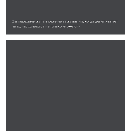
Вы перестали жить в режиме выживания, когда денег хватает
на то, что хочется, а не только «можется»