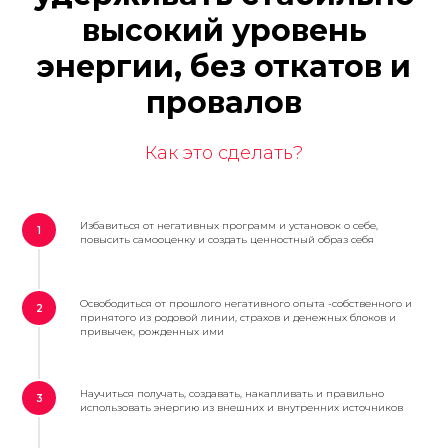
высокии
̆ уровень
энергии, без откатов и
провалов
Как это сделать?
Избавиться от негативных программ и установок о себе,
1
повысить самооценку и создать ценностный образ себя
Освободиться от прошлого негативного опыта -собственного и
2
принятого из родовой линии, страхов и денежных блоков и
привычек, рожденных ими
Научиться получать, создавать, накапливать и правильно
3
использовать энергию из внешних и внутренних источников