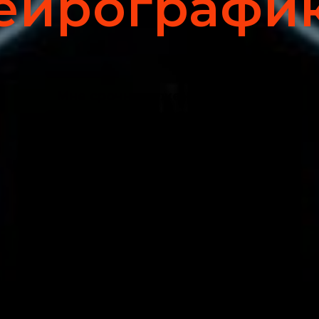
ейрографи
Мне срочно нужен этот курс!