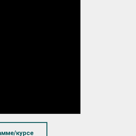
амме/курсе