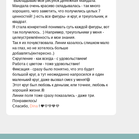
"Выкладываю мой рисунок Денежная Мандала.
Мандала очень красиво складывалась - так много
хорошего, чего заметить, что получились целых 7
ценностей! ;) есть все фигуры- и круг, и треугольник, и
квадрат.
Я стала конкретней понимать суть каждой фигуры, вот
так получилось.. :) Например, треугольники у меня -
целеустремлённость и мои знания.
Так я их почувствовала. Линии казалось слишком мало
на глаз, но не хотелось больше
добавлять(интересно..)
Скругление - как всегда - с удовольствием!
Работа с цветом - тоже удовольствие!
Фиксация - сразу было понятно, что это будет
большой круг, а тут неожиданно напросился и один
маленький круг, даже вызвал смех у меня!😆
Этот круг был любовь к деньгам, или точнее, любовь к
хорошей жизни.🦋
Линии поля тоже сразу показались - даже три.
Понравилось!
Спасибо,
Dina
! 🧡💛💚💙💜