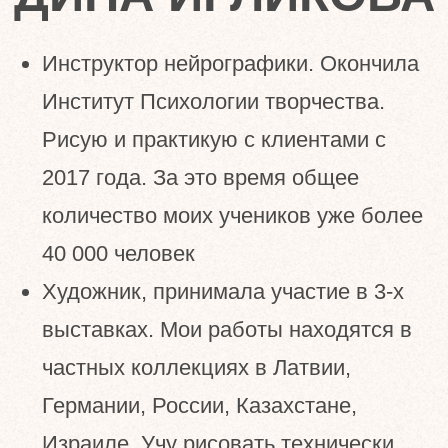
тему денег и реализации мечты.
Создаю свои программы так, чтобы
они приносили участницам
максимальный результат за минимум
затраченного времени
Тетапрактик , Коуч денежного
мышления, специалист
Дистанционного видения(вьюэр) -
знаю как безопасно, эффективно и
быстро превращать проблемы в
задачи и решать их
Подробнее обо мне