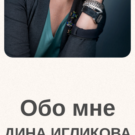
ДИНА ИГЛИКОВА
Инструктор нейрографики. Окончила
Институт Психологии творчества.
Рисую и практикую с клиентами с
2017 года. За это время общее
количество моих учеников уже более
40 000 человек
Художник, принимала участие в 3-х
выставках. Мои работы находятся в
частных коллекциях в Латвии,
Германии, России, Казахстане,
Израиле. Учу рисовать технически
грамотно с первого занятия
Создатель 27 авторских программ на