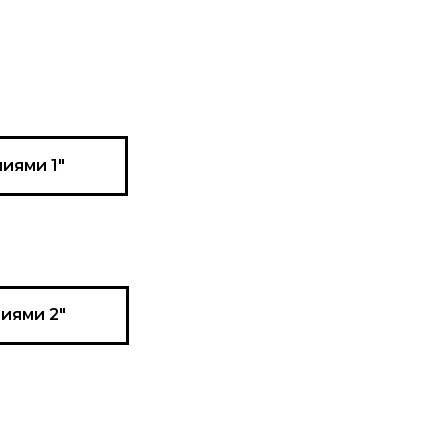
иями 1"
иями 2"