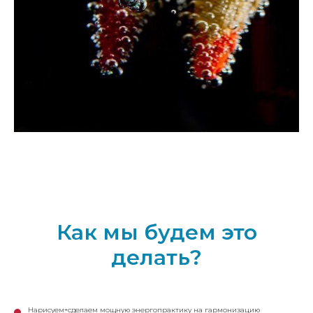
Как мы будем это
делать?
Нарисуем+сделаем мощную энергопрактику на гармонизацию