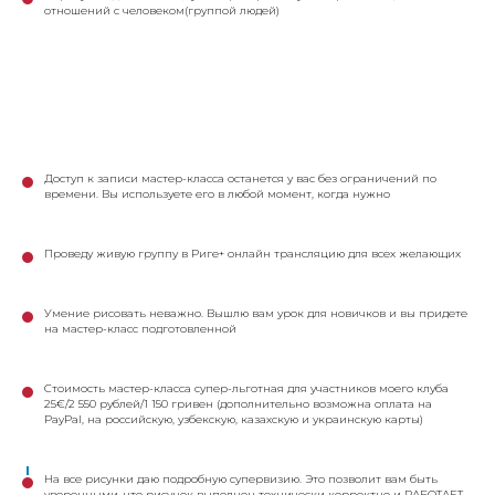
отношений с человеком(группой людей)
Доступ к записи мастер-класса останется у вас без ограничений по
времени. Вы используете его в любой момент, когда нужно
Проведу живую группу в Риге+ онлайн трансляцию для всех желающих
Умение рисовать неважно. Вышлю вам урок для новичков и вы придете
на мастер-класс подготовленной
Стоимость мастер-класса супер-льготная для участников моего клуба
25€/2 550 рублей/1 150 гривен (дополнительно возможна оплата на
PayPal, на российскую, узбекскую, казахскую и украинскую карты)
На все рисунки даю подробную супервизию. Это позволит вам быть
уверенными, что рисунок выполнен технически корректно и РАБОТАЕТ