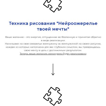
Техника рисования "Нейроожерелье
твоей мечты"
Ваше желание – это энергия, отпущенная во Вселенную и принятая обратно
в виде реализации.
Нанизывая на свое ожерелье жемчужину за жемчужиной на своем рисунке,
каждая из которых наполнена для вас глубоким смыслом, вы превращаешь
свою мечту в цель с достижимым результатом.
Теперь ваше желания неминуемо будет реализовано