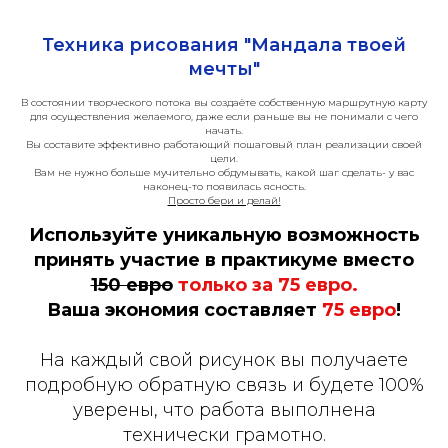
Техника рисования "Мандала твоей
мечты"
В состоянии творческого потока вы создаёте собственную маршрутную карту
для осуществления желаемого, даже если раньше вы не понимали с чего
начать.
Вы составите эффективно работающий пошаговый план реализации своей
цели.
Вам не нужно больше мучительно обдумывать, какой шаг сделать- у вас
наконец-то появилась ясность.
Просто бери и делай!
Используйте уникальную возможность
принять участие в практикуме вместо
150 евро
только за 75 евро.
Ваша экономия составляет
75 евро
!
На каждый свой рисунок вы получаете
подробную обратную связь и будете 100%
уверены, что работа выполнена
технически грамотно.