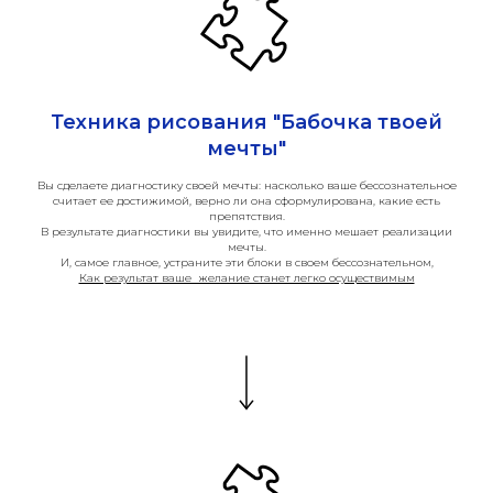
Техника рисования "Бабочка твоей
мечты"
Вы сделаете диагностику своей мечты: насколько ваше бессознательное
считает ее достижимой, верно ли она сформулирована, какие есть
препятствия.
В результате диагностики вы увидите, что именно мешает реализации
мечты.
И, самое главное, устраните эти блоки в своем бессознательном,
Как результат ваше желание станет легко осуществимым