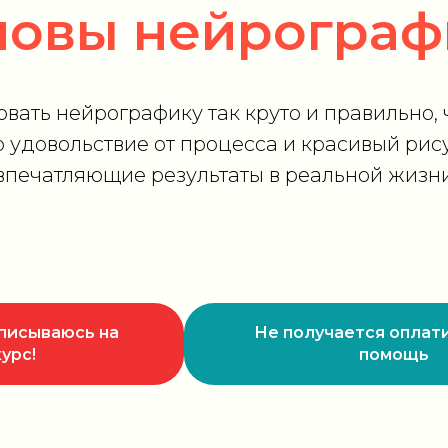
новы нейрограф
вать нейрографику так круто и правильно,
о удовольствие от процесса и красивый рису
впечатляющие результаты в реальной жизн
писываюсь на
Не получается оплати
курс!
помощь