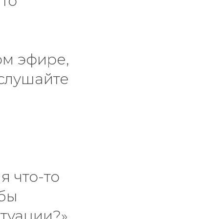
что
ом эфире,
«слушайте
я что-то
обы
итуации?»