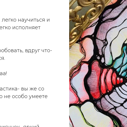
 легко научиться и
легко исполняет
бовать, вдруг что-
я.
аа!
астика- вы же со
о не особо умеете
рисунок- яркий,