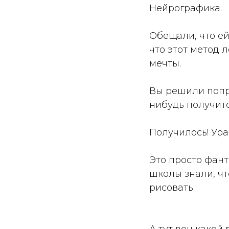
Нейрографика.
Обещали, что ей
что этот метод 
мечты.
Вы решили попро
нибудь получитс
Получилось! Ура
Это просто фант
школы знали, чт
рисовать.
А тут вон какой 