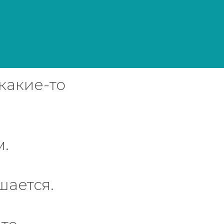
 какие-то
м.
шается.