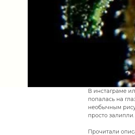
В инстаграме ил
попалась на гла
необычным рису
просто залипли.
Прочитали описа