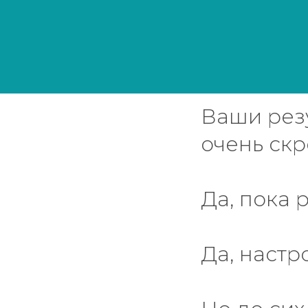
Ваши резу
очень ск
Да, пока 
Да, настр