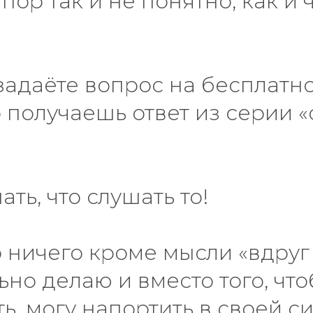
пор так и не понятно, как и 
задаёте вопрос на бесплатн
 получаешь ответ из серии 
ать, что слушать то!
 ничего кроме мысли «вдруг 
но делаю и вместо того, чт
ь, могу напортить в своей с