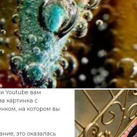
и Youtube вам
за картинка с
нком, на котором вы
ние, это оказалась