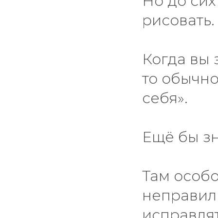
Но до сих 
рисовать.
Когда вы 
то обычно
себя».
Ещё бы зн
Там особо
неправиль
исправлят