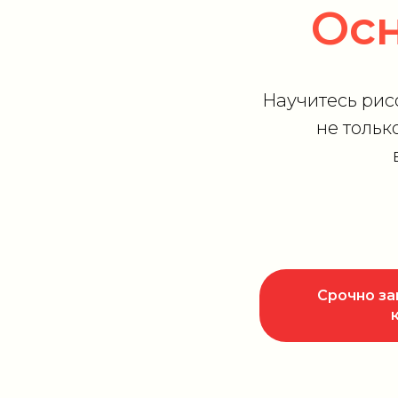
Ос
Научитесь рисо
не тольк
Срочно за